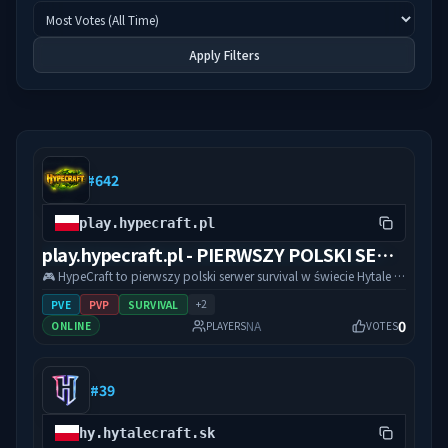
Apply Filters
#
642
play.hypecraft.pl
play.hypecraft.pl - PIERWSZY POLSKI SERWER HYTALE SURVIVAL
🎮 HypeCraft to pierwszy polski serwer survival w świecie Hytale 🌍
Otwarty świat, przygoda, eksploracja i prawdziwy klimat ⚔️ PvP
+
2
PVE
PVP
SURVIVAL
• Survival • MMO • Ekonomia • Działki • Bossy • Eventy •
0
NA
ONLINE
PLAYERS
VOTES
Aktualizacje 🇵🇱 Tworzone przez graczy dla graczy
#
39
hy.hytalecraft.sk