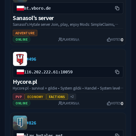
ht.vboro.de
Sanasol's server
Sanasol's Hytale server Join, play, enjoy Mods: SimpleClaims,
Home, Miners Helmet Welcome to my server!
ADVENTURE
0
NA
ONLINE
PLAYERS
VOTES
#
496
116.202.222.61:10059
Hycore.pl
Hycore.pl - survival + gildie • System gildii • Handel • System leveli i
ulepszania postaci (stamina/hp/dmg i więcej) Serwer w trakcie
+
2
PVP
ECONOMY
FACTIONS
rozwoju
0
NA
ONLINE
PLAYERS
VOTES
#
826
play.hytales.net