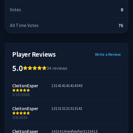
Votes
0
All Time Votes
76
Player Reviews
Write a Review
5.0
34
reviews
CleitonEsper
131414141414343
3/10/2026
CleitonEsper
131313131313141
3/8/2026
CleitonEsper
1431414rwefewfwr3133413