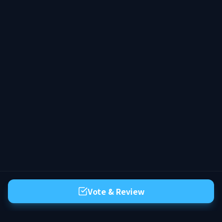
Sistemas pensados para uma experiência
fluida e sem frustração. --- ✨ No HyWay,
você não perde progresso — você constrói
um legado. Entre, evolua seu personagem
e faça parte de um mundo que continua
existindo com você.
Vote & Review