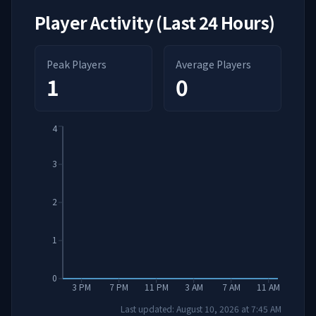
Player Activity (Last 24 Hours)
Peak Players
Average Players
1
0
4
3
2
1
0
3 PM
7 PM
11 PM
3 AM
7 AM
11 AM
Last updated:
August 10, 2026
at
7:45 AM