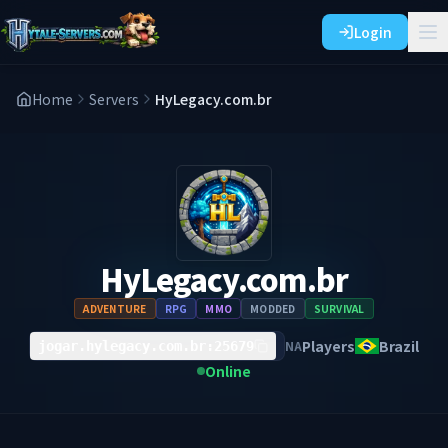
Login
Home
Servers
HyLegacy.com.br
HyLegacy.com.br
ADVENTURE
RPG
MMO
MODDED
SURVIVAL
Players
Brazil
NA
jogar.hylegacy.com.br:25679
Online