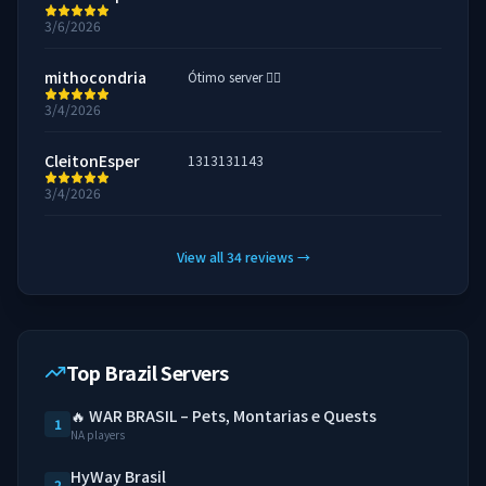
3/6/2026
mithocondria
Ótimo server 👍🏼
3/4/2026
CleitonEsper
1313131143
3/4/2026
View all
34
reviews
→
Top Brazil Servers
🔥 WAR BRASIL – Pets, Montarias e Quests
1
NA players
HyWay Brasil
2