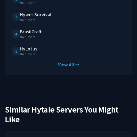
NA players
Hywer Survival
3
NA players
BrasilCraft
4
NA players
HyLotus
5
NA players
View All →
Similar Hytale Servers You Might
Like